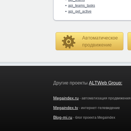
api_teams_tasks
api_get_active
Автоматическое
продвижение
Другие проекты
ALTWeb Group:
Megaindex.ru
- автоматизация продвижения
Megaindex.tv
- интернет-телевидение
Blog-mi.ru
- блог проекта Megaindex