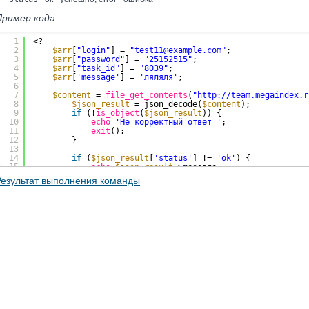
Пример кода
1
<?
2
$arr
[
"login"
] = 
"test11@example.com"
;
3
$arr
[
"password"
] = 
"25152515"
;
4
$arr
[
"task_id"
] = 
"8039"
;
5
$arr
[
'message'
] = 
'ляляля'
;
6
7
$content
= 
file_get_contents
(
"
http://team.megaindex.r
8
$json_result
= json_decode(
$content
);
9
if
(!
is_object
(
$json_result
)) {
10
echo
'Не корректный ответ '
;
11
exit
();
12
}
13
14
if
(
$json_result
[
'status'
] != 
'ok'
) {
15
echo
$json_result
->message;
16
exit
();
Результат выполнения команды
17
}
18
19
echo
"OK"
;
20
21
?>