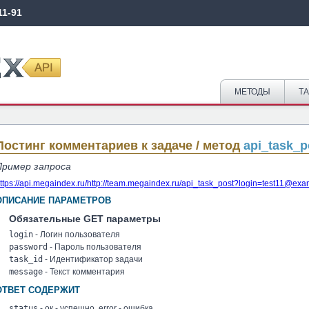
11-91
МЕТОДЫ
Т
Постинг комментариев к задаче / метод
api_task_p
Пример запроса
ttps://api.megaindex.ru/http://team.megaindex.ru/
api_task_post?login=test11@exa
ОПИСАНИЕ ПАРАМЕТРОВ
Обязательные GET параметры
login
- Логин пользователя
password
- Пароль пользователя
task_id
- Идентификатор задачи
message
- Текст комментария
ОТВЕТ СОДЕРЖИТ
status
- ок - успешно, error - ошибка