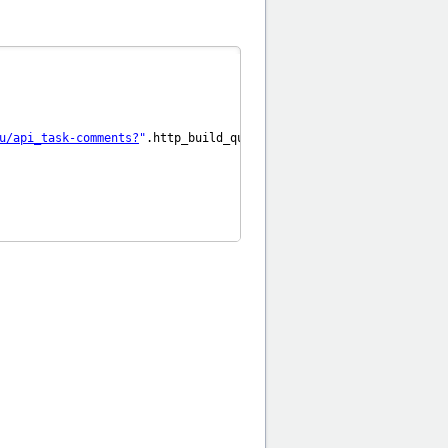
u/api_task-comments?
"
.http_build_query(
$arr
));