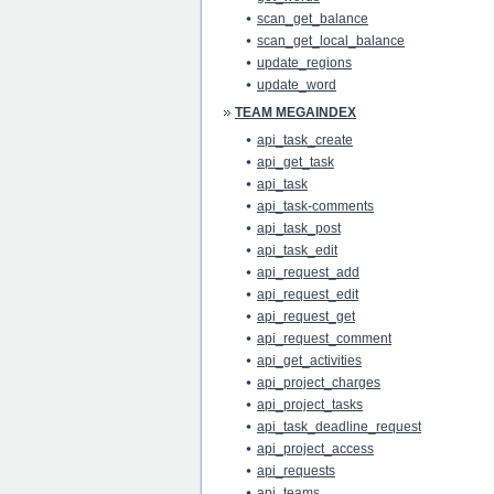
scan_get_balance
scan_get_local_balance
update_regions
update_word
TEAM MEGAINDEX
api_task_create
api_get_task
api_task
api_task-comments
api_task_post
api_task_edit
api_request_add
api_request_edit
api_request_get
api_request_comment
api_get_activities
api_project_charges
api_project_tasks
api_task_deadline_request
api_project_access
api_requests
api_teams