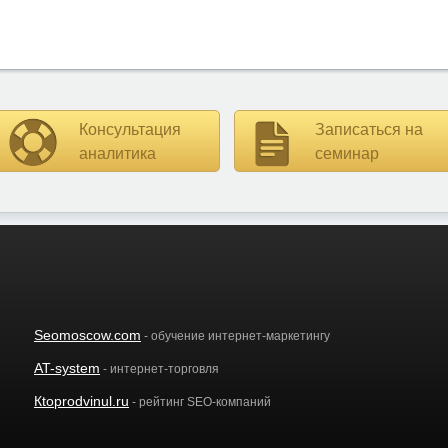
Консультация
Записаться на
аналитика
семинар
Seomoscow.com
- обучение интернет-маркетингу
AT-system
- интернет-торговля
Кtoprodvinul.ru
- рейтинг SEO-компаний