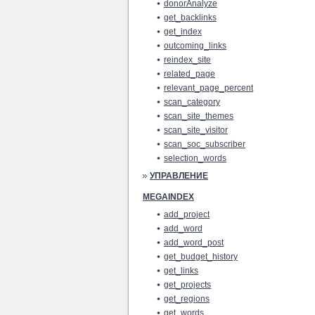
donorAnalyze
get_backlinks
get_index
outcoming_links
reindex_site
related_page
relevant_page_percent
scan_category
scan_site_themes
scan_site_visitor
scan_soc_subscriber
selection_words
УПРАВЛЕНИЕ
MEGAINDEX
add_project
add_word
add_word_post
get_budget_history
get_links
get_projects
get_regions
get_words