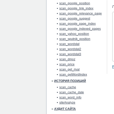
scan_google_position
scan_google_link_index
scan_google_relevance_page
scan_google_suggest
scan_google_page_index
scan_google_indexed_pages
scan_yahoo_position
scan_sputnik_position
scan_wordstat
scan_wordstat2
scan_wordstat3
scan_dmoz
scan_price
scan_get_rival
scan_getWordIndex
ИСТОРИЯ ПОЗИЦИЙ
scan_cache
scan_cache_date
scan_word_info
siteAnalyze
АУДИТ САЙТА